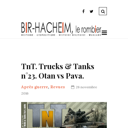
TnT. Trucks & Tanks
n°23. Otan vs Pava.
Après guerre
,
Revues
26 novembre
2016