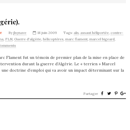
gérie).
re
By
jlsynave
18 juin 2009
Tags:
aln
,
assaut héliportée
,
contre-
gha
,
FLN
,
Guerre d'algérie
,
hélicoptères
,
marc flament
,
marcel bigeard
,
Comments
rc Flament fut un témoin de premier plan de la mise en place de
ntervention durant la guerre d’Algérie. Le « terrien » Marcel
e une doctrine d’emploi qui va avoir un impact déterminant sur la
Partager