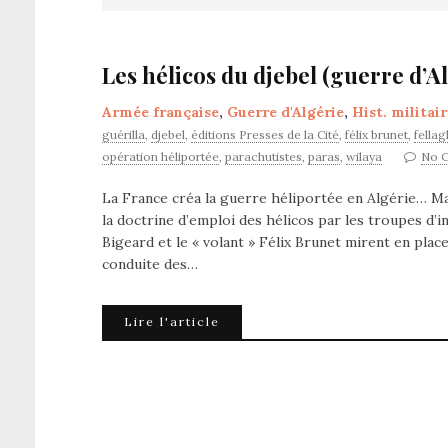
Les hélicos du djebel (guerre d’Al
Armée française
,
Guerre d'Algérie
,
Hist. militai
guérilla
,
djebel
,
éditions Presses de la Cité
,
félix brunet
,
fella
opération héliportée
,
parachutistes
,
paras
,
wilaya
No 
La France créa la guerre héliportée en Algérie… Ma
la doctrine d’emploi des hélicos par les troupes d’i
Bigeard et le « volant » Félix Brunet mirent en plac
conduite des…
Lire l'article