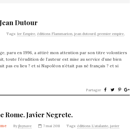
 Jean Dutour
Tags:
1er Empire
,
éditions Flammarion
,
jean dutourd
,
premier empire
,
ge, paru en 1996, a attiré mon attention par son titre volontiers
t, toute l’érudition de l’auteur est mise au service d’une bien
it pas eu lieu ? et si Napoléon n’était pas né français ? et si
Partager
de Rome. Javier Negrete.
ome
By
jlsynave
7 mai 2011
Tags:
éditions L'atalante
,
javier