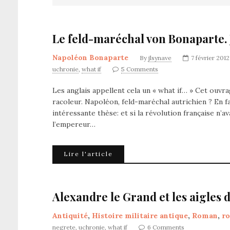
Le feld-maréchal von Bonaparte.
Napoléon Bonaparte
By
jlsynave
7 février 2012
uchronie
,
what if
5 Comments
Les anglais appellent cela un « what if… » Cet ouvra
racoleur. Napoléon, feld-maréchal autrichien ? En fai
intéressante thèse: et si la révolution française n’ava
l’empereur…
Lire l'article
Alexandre le Grand et les aigles 
Antiquité
,
Histoire militaire antique
,
Roman
,
r
negrete
,
uchronie
,
what if
6 Comments