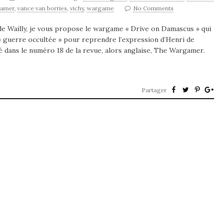
gamer
,
vance van borries
,
vichy
,
wargame
No Comments
de Wailly, je vous propose le wargame « Drive on Damascus » qui
e « guerre occultée » pour reprendre l’expression d’Henri de
ié dans le numéro 18 de la revue, alors anglaise, The Wargamer.
Partager