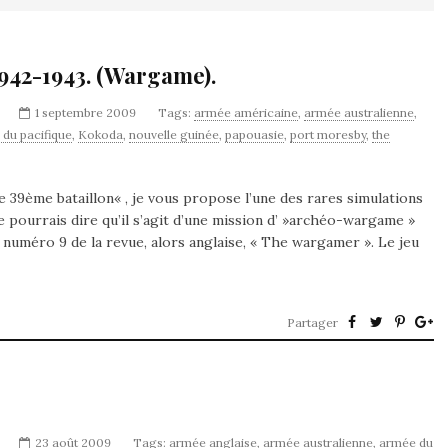
942-1943. (Wargame).
1 septembre 2009
Tags:
armée américaine
,
armée australienne
,
 du pacifique
,
Kokoda
,
nouvelle guinée
,
papouasie
,
port moresby
,
the
 39ème bataillon« , je vous propose l’une des rares simulations
 pourrais dire qu’il s’agit d’une mission d’ »archéo-wargame »
le numéro 9 de la revue, alors anglaise, « The wargamer ». Le jeu
Partager
23 août 2009
Tags:
armée anglaise
,
armée australienne
,
armée du