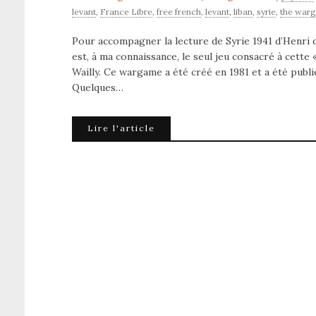
levant
,
France Libre
,
free french
,
levant
,
liban
,
syrie
,
the war
Pour accompagner la lecture de Syrie 1941 d’Henri 
est, à ma connaissance, le seul jeu consacré à cett
Wailly. Ce wargame a été créé en 1981 et a été publ
Quelques…
Lire l'article