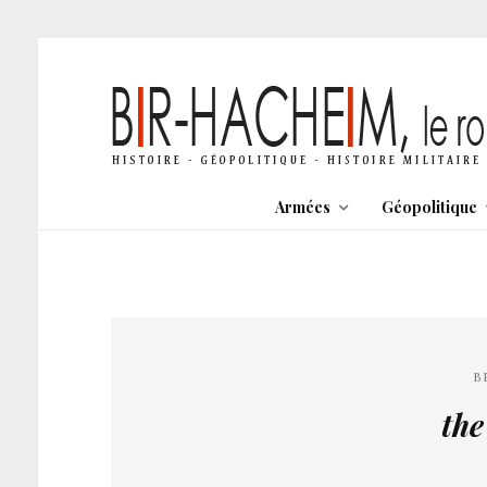
Armées
Géopolitique
B
th