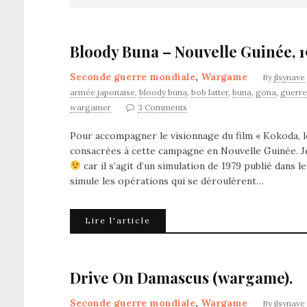
Bloody Buna – Nouvelle Guinée, 1
Seconde guerre mondiale
,
Wargame
By
jlsynave
armée japonaise
,
bloody buna
,
bob latter
,
buna
,
gona
,
guerre
wargamer
3 Comments
Pour accompagner le visionnage du film « Kokoda, le
consacrées à cette campagne en Nouvelle Guinée. Je
car il s’agit d’un simulation de 1979 publié dans 
simule les opérations qui se déroulèrent…
Lire l'article
Drive On Damascus (wargame).
Seconde guerre mondiale
,
Wargame
By
jlsynave