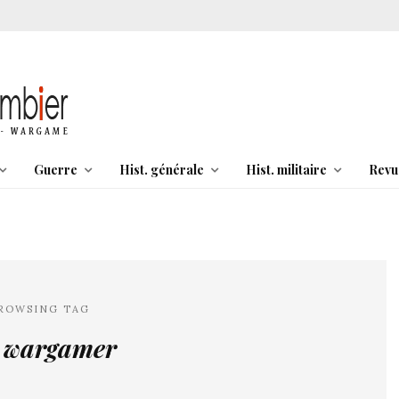
Guerre
Hist. générale
Hist. militaire
Revu
ROWSING TAG
e wargamer