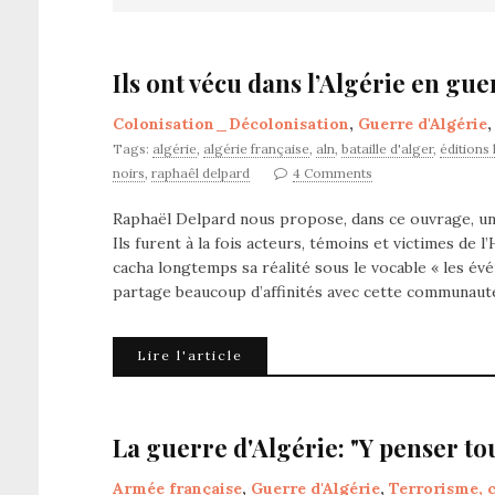
Ils ont vécu dans l’Algérie en gu
Colonisation_Décolonisation
,
Guerre d'Algérie
Tags:
algérie
,
algérie française
,
aln
,
bataille d'alger
,
éditions 
noirs
,
raphaêl delpard
4 Comments
Raphaël Delpard nous propose, dans ce ouvrage, un v
Ils furent à la fois acteurs, témoins et victimes de 
cacha longtemps sa réalité sous le vocable « les év
partage beaucoup d’affinités avec cette communau
Lire l'article
La guerre d'Algérie: "Y penser tou
Armée française
,
Guerre d'Algérie
,
Terrorisme, 