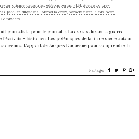
re-terrorisme
,
delouvrier
,
éditions perrin
,
FLN
,
guerre contre-
kis
,
jacques duquesne
,
journal la croix
,
parachutistes
,
pieds-noirs
,
 Comments
ait journaliste pour le journal » La croix » durant la guerre
de l’écrivain – historien. Les polémiques de la fin de siècle autour
 les souvenirs. L’apport de Jacques Duquesne pour comprendre la
Partager