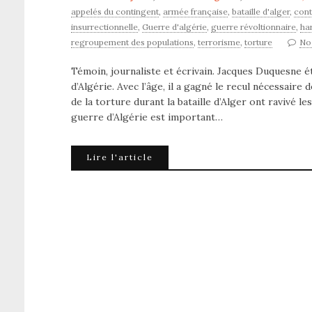
appelés du contingent
,
armée française
,
bataille d'alger
,
cont
insurrectionnelle
,
Guerre d'algérie
,
guerre révoltionnaire
,
har
regroupement des populations
,
terrorisme
,
torture
No
Témoin, journaliste et écrivain. Jacques Duquesne ét
d’Algérie. Avec l’âge, il a gagné le recul nécessaire 
de la torture durant la bataille d’Alger ont ravivé
guerre d’Algérie est important…
Lire l'article