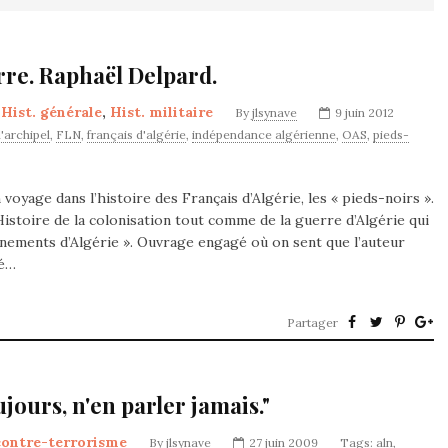
erre. Raphaël Delpard.
,
Hist. générale
,
Hist. militaire
By
jlsynave
9 juin 2012
l'archipel
,
FLN
,
français d'algérie
,
indépendance algérienne
,
OAS
,
pieds-
oyage dans l’histoire des Français d’Algérie, les « pieds-noirs ».
l’Histoire de la colonisation tout comme de la guerre d’Algérie qui
énements d’Algérie ». Ouvrage engagé où on sent que l’auteur
té…
Partager
jours, n'en parler jamais."
contre-terrorisme
By
jlsynave
27 juin 2009
Tags:
aln
,