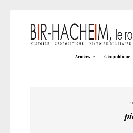
Armées
Géopolitique
B
pi