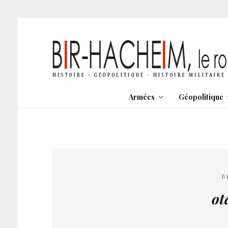
Armées
Géopolitique
B
ot