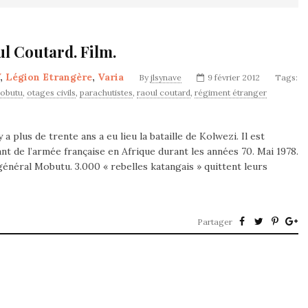
ul Coutard. Film.
,
Légion Etrangère
,
Varia
By
jlsynave
9 février 2012
Tags:
obutu
,
otages civils
,
parachutistes
,
raoul coutard
,
régiment étranger
 a plus de trente ans a eu lieu la bataille de Kolwezi. Il est
 de l’armée française en Afrique durant les années 70. Mai 1978.
général Mobutu. 3.000 « rebelles katangais » quittent leurs
Partager