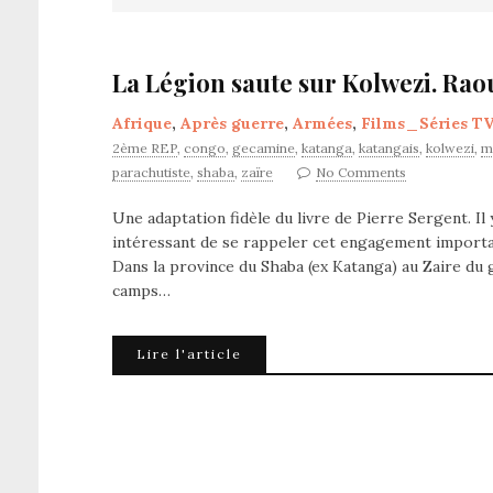
La Légion saute sur Kolwezi. Rao
Afrique
,
Après guerre
,
Armées
,
Films_Séries TV
2ème REP
,
congo
,
gecamine
,
katanga
,
katangais
,
kolwezi
,
m
parachutiste
,
shaba
,
zaïre
No Comments
Une adaptation fidèle du livre de Pierre Sergent. Il y
intéressant de se rappeler cet engagement important
Dans la province du Shaba (ex Katanga) au Zaire du 
camps…
Lire l'article