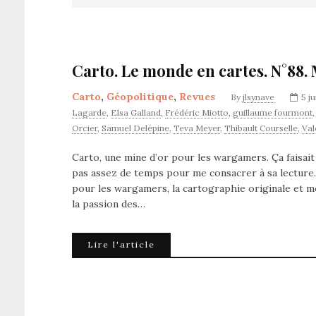
Carto. Le monde en cartes. N°88.
Carto
,
Géopolitique
,
Revues
By
jlsynave
5 j
Lagarde
,
Elsa Galland
,
Frédéric Miotto
,
guillaume fourmont
Orcier
,
Samuel Delépine
,
Teva Meyer
,
Thibault Courselle
,
Val
Carto, une mine d’or pour les wargamers. Ça faisait 
pas assez de temps pour me consacrer à sa lecture.
pour les wargamers, la cartographie originale et 
la passion des…
Lire l'article