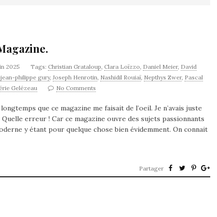
 Magazine.
uin 2025
Tags:
Christian Grataloup
,
Clara Loïzzo
,
Daniel Meier
,
David
,
jean-philippe gury
,
Joseph Henrotin
,
Nashidil Rouiaï
,
Nepthys Zwer
,
Pascal
érie Gelézeau
No Comments
longtemps que ce magazine me faisait de l’oeil. Je n’avais juste
 Quelle erreur ! Car ce magazine ouvre des sujets passionnants
moderne y étant pour quelque chose bien évidemment. On connait
Partager