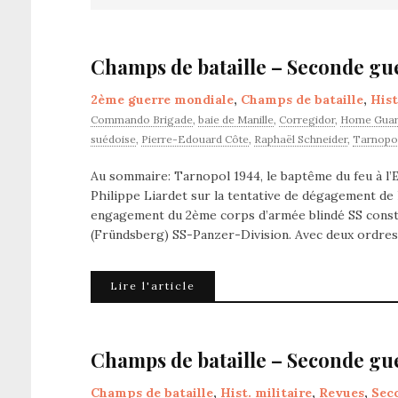
Champs de bataille – Seconde gue
2ème guerre mondiale
,
Champs de bataille
,
Hist
Commando Brigade
,
baie de Manille
,
Corregidor
,
Home Gua
suédoise
,
Pierre-Edouard Côte
,
Raphaël Schneider
,
Tarnopol
Au sommaire: Tarnopol 1944, le baptême du feu à l’E
Philippe Liardet sur la tentative de dégagement de l
engagement du 2ème corps d’armée blindé SS const
(Fründsberg) SS-Panzer-Division. Avec deux ordres 
Lire l'article
Champs de bataille – Seconde gue
Champs de bataille
,
Hist. militaire
,
Revues
,
Sec