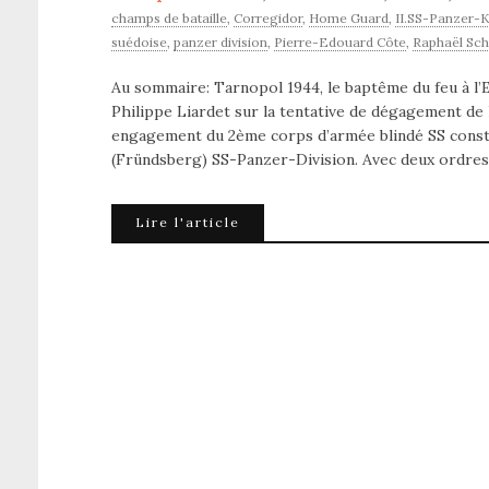
champs de bataille
,
Corregidor
,
Home Guard
,
II.SS-Panzer-
suédoise
,
panzer division
,
Pierre-Edouard Côte
,
Raphaël Sch
Au sommaire: Tarnopol 1944, le baptême du feu à l’E
Philippe Liardet sur la tentative de dégagement de l
engagement du 2ème corps d’armée blindé SS const
(Fründsberg) SS-Panzer-Division. Avec deux ordres 
Lire l'article