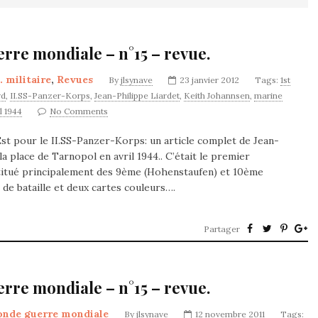
rre mondiale – n°15 – revue.
. militaire
,
Revues
By
jlsynave
23 janvier 2012
Tags:
1st
rd
,
II.SS-Panzer-Korps
,
Jean-Philippe Liardet
,
Keith Johannsen
,
marine
 1944
No Comments
st pour le II.SS-Panzer-Korps: un article complet de Jean-
a place de Tarnopol en avril 1944.. C’était le premier
itué principalement des 9ème (Hohenstaufen) et 10ème
de bataille et deux cartes couleurs….
Partager
rre mondiale – n°15 – revue.
onde guerre mondiale
By
jlsynave
12 novembre 2011
Tags: