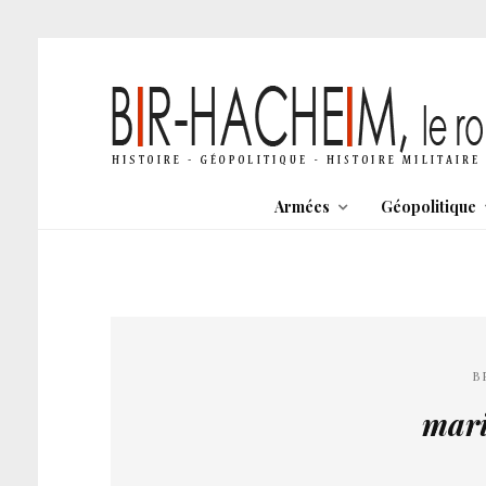
Armées
Géopolitique
B
mari