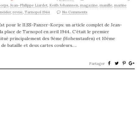
Korps
,
Jean-Philippe Liardet
,
Keith Johannsen
,
magazine
,
manille
,
marine
neider
,
revue
,
Tarnopol 1944
No Comments
st pour le II.SS-Panzer-Korps: un article complet de Jean-
a place de Tarnopol en avril 1944.. C’était le premier
itué principalement des 9ème (Hohenstaufen) et 10ème
de bataille et deux cartes couleurs….
Partager