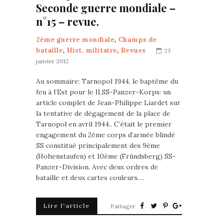
Seconde guerre mondiale –
n°15 – revue.
2ème guerre mondiale
,
Champs de
bataille
,
Hist. militaire
,
Revues
23
janvier 2012
Au sommaire: Tarnopol 1944, le baptême du
feu à l’Est pour le II.SS-Panzer-Korps: un
article complet de Jean-Philippe Liardet sur
la tentative de dégagement de la place de
Tarnopol en avril 1944.. C’était le premier
engagement du 2ème corps d’armée blindé
SS constitué principalement des 9ème
(Hohenstaufen) et 10ème (Fründsberg) SS-
Panzer-Division. Avec deux ordres de
bataille et deux cartes couleurs….
Lire l'article
Partager