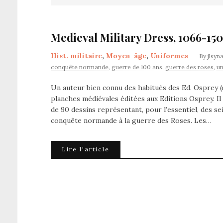
Medieval Military Dress, 1066-15
Hist. militaire
,
Moyen-âge
,
Uniformes
By
jlsyn
conquête normande
,
guerre de 100 ans
,
guerre des roses
,
un
Un auteur bien connu des habitués des Ed. Osprey (
planches médiévales éditées aux Editions Osprey. I
de 90 dessins représentant, pour l’essentiel, des s
conquête normande à la guerre des Roses. Les…
Lire l'article