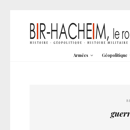
Armées
Géopolitique
B
guerr