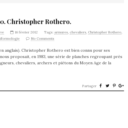
00. Christopher Rothero.
ave
16 février 2012
Tags:
armures
,
chevaliers
,
Christopher Rothero
,
iformologie
No Comments
en anglais). Christopher Rothero est bien connu pour ses
l nous proposait, en 1983, une série de planches regroupant près
eigneurs, chevaliers, archers et piétons du Moyen Age de la
Partager