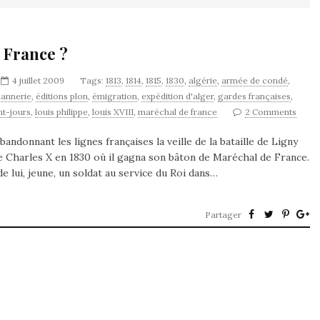
 France ?
4 juillet 2009
Tags:
1813
,
1814
,
1815
,
1830
,
algérie
,
armée de condé
,
annerie
,
éditions plon
,
émigration
,
expédition d'alger
,
gardes françaises
,
nt-jours
,
louis philippe
,
louis XVIII
,
maréchal de france
2 Comments
donnant les lignes françaises la veille de la bataille de Ligny
 de Charles X en 1830 où il gagna son bâton de Maréchal de France.
e lui, jeune, un soldat au service du Roi dans…
Partager