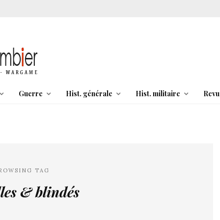
Guerre
Hist. générale
Hist. militaire
Revu
ROWSING TAG
lles & blindés