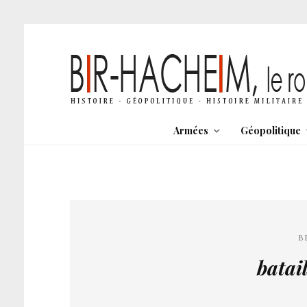
Armées
Géopolitique
B
batai