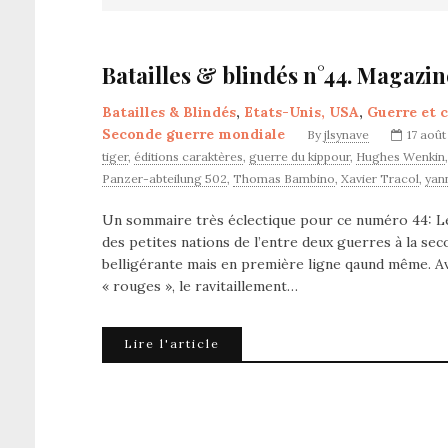
Batailles & blindés n°44. Magazin
Batailles & Blindés
,
Etats-Unis, USA
,
Guerre et c
Seconde guerre mondiale
By
jlsynave
17 août
tiger
,
éditions caraktères
,
guerre du kippour
,
Hughes Wenkin
Panzer-abteilung 502
,
Thomas Bambino
,
Xavier Tracol
,
yan
Un sommaire très éclectique pour ce numéro 44: Le
des petites nations de l’entre deux guerres à la sec
belligérante mais en première ligne qaund même. Av
« rouges », le ravitaillement…
Lire l'article