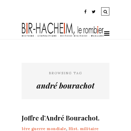
BROWSING TAG
andré bourachot
Joffre d’André Bourachot.
1ère guerre mondiale
,
Hist. militaire