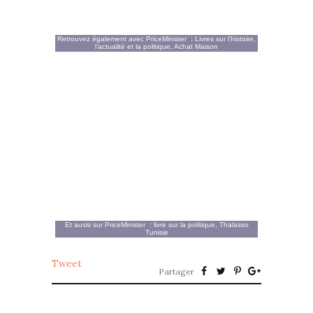
Retrouvez également avec
PriceMinister
:
Livres sur l’histoire,
l’actualité et la politique
,
Achat Maison
Et aussi sur
PriceMinister
:
livre sur la politique
,
Thalasso
Tunisie
Tweet
Partager