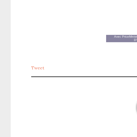
Avec
PriceMinist
D’
Tweet