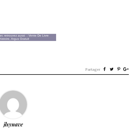
er
, retrouvez aussi :
Vente De Livre
histoire
,
Argus Gratuit
Partager
jlsynave