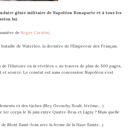
ndaire génie militaire de Napoléon Bonaparte et à tous les
elon lui.
 manière de
Roger Caratini
.
a bataille de Waterloo, la dernière de l’Empereur des Français,
de l’Histoire en in révélées », au travers de plus de 500 pages,
t et sourcé. Le constat est sans concession: Napoléon s’est
dements et des tâches (Ney, Grouchy, Soult, Jérôme,…)
e 1er corps le 16 juin entre Quatre-Bras et Ligny ? Mais quelle
e de Mont Saint-Jean avec la ferme de la Haye Sainte…)