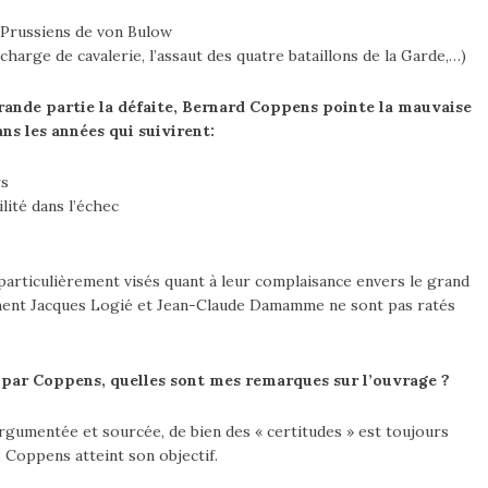
x Prussiens de von Bulow
 charge de cavalerie, l’assaut des quatre bataillons de la Garde,…)
rande partie la défaite, Bernard Coppens pointe la mauvaise
ans les années qui suivirent:
rs
ilité dans l’échec
 particulièrement visés quant à leur complaisance envers le grand
nt Jacques Logié et Jean-Claude Damamme ne sont pas ratés
é par Coppens, quelles sont mes remarques sur l’ouvrage ?
, argumentée et sourcée, de bien des « certitudes » est toujours
, Coppens atteint son objectif.