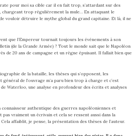
ate pour moi sa cible car il en fait trop, s’attardant sur des
is, chargeant trop régulièrement la mule… En attaquant le
 vouloir détruire le mythe global du grand capitaine. Et là, il ne
avent que l’Empereur tournait toujours les événements à son
letin (de la Grande Armée) ? Tout le monde sait que le Napoléon
 de 20 ans de campagne et un règne épuisant. Il fallait bien que
iographie de la bataille, les thèses qui s’opposent, les
 général de l’ouvrage m’a paru bien trop à charge et c’est
 de Waterloo, une analyse en profondeur des écrits et analyses
n connaisseur authentique des guerres napoléoniennes et
t pas vraiment un écrivain et cela se ressent aussi dans la
Cela affaiblit, je pense, la présentation des thèses de l’auteur.
 de fond, intéressant, utile, ouvrant bien des pistes. Il a donc