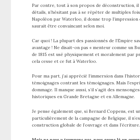
Par contre, tout à son propos de déconstruction, il r
détails, n’hésitant pas à se répéter de multiples fo
Napoléon par Waterloo, il donne trop l’impression de
saurait être convaincant selon moi.
Car quoi ! La plupart des passionnés de l’Empire s
avantage ! Ne disait-on pas « menteur comme un Bul
de 1815 est usé physiquement et moralement par près
cela cesse et ce fut à Waterloo.
Pour ma part, j’ai apprécié l’immersion dans l’histor
témoignages contrant les témoignages. Mais l’esprit
dommage. Il manque aussi, s’il s’agit des mensonges
historiques en Grande Bretagne et en Allemagne.
Je pense également que, si Bernard Coppens, est u
particulièrement de la campagne de Belgique, il n’es
construction globale de l’ouvrage et dans l’écriture. 
Mais ne nous y trompons pas, nous avons là un ouvrage