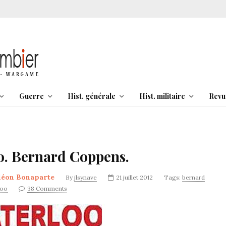
Guerre
Hist. générale
Hist. militaire
Revu
o. Bernard Coppens.
léon Bonaparte
By
jlsynave
21 juillet 2012
Tags:
bernard
loo
38 Comments