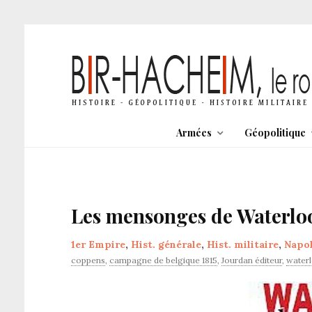
Armées
Géopolitique
Les mensonges de Waterlo
1er Empire
,
Hist. générale
,
Hist. militaire
,
Napo
coppens
,
campagne de belgique 1815
,
Jourdan éditeur
,
water