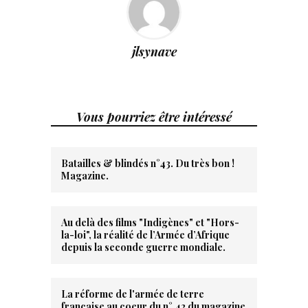
jlsynave
Vous pourriez être intéressé
Batailles & blindés n°43. Du très bon !
Magazine.
Au delà des films "Indigènes" et "Hors-
la-loi", la réalité de l’Armée d’Afrique
depuis la seconde guerre mondiale.
La réforme de l'armée de terre
française au coeur du n° 42 du magazine