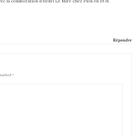
ec la collaboration d’Henri Le Mire chez Plon en 1978.
Répondre
 marked *