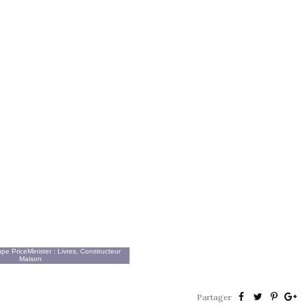
oupe
PriceMinister
:
Livres
,
Constructeur
Maison
Partager