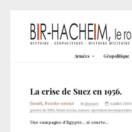
Armées
Géopolitique
La crise de Suez en 1956.
Israël
,
Proche orient
By
jlsynave
4 juillet 2009
guerre de 1956
,
henri azeau
,
nasser
,
operation mousquetaire
Une campagne d’Egypte… si courte…