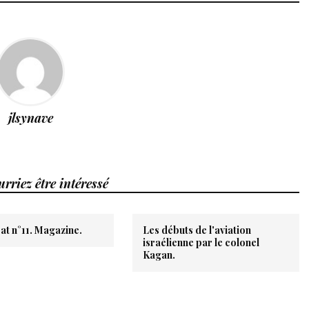
jlsynave
rriez être intéressé
at n°11. Magazine.
Les débuts de l'aviation
israélienne par le colonel
Kagan.