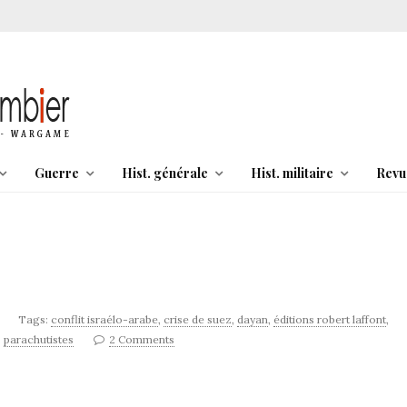
Guerre
Hist. générale
Hist. militaire
Revu
Tags:
conflit israélo-arabe
,
crise de suez
,
dayan
,
éditions robert laffont
,
,
parachutistes
2 Comments