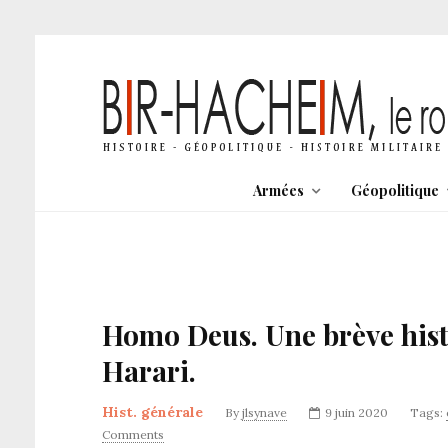
Armées
Géopolitique
Homo Deus. Une brève histo
Harari.
Hist. générale
By
jlsynave
9 juin 2020
Tags:
Comments