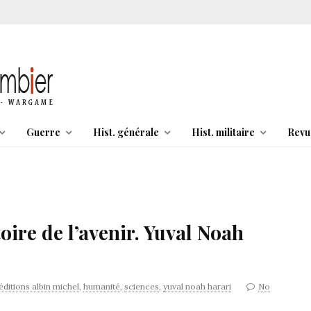
Guerre
Hist. générale
Hist. militaire
Revu
ire de l’avenir. Yuval Noah
éditions albin michel
,
humanité
,
sciences
,
yuval noah harari
No