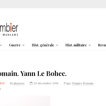
Guerre
Hist. générale
Hist. militaire
Revu
romain. Yann Le Bohec.
ire
By
jlsynave
20 décembre 2014
Tags:
Empire Romain
,
s