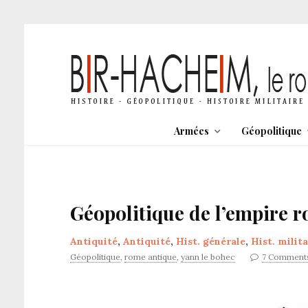
Armées
Géopolitique
Géopolitique de l’empire 
Antiquité
,
Antiquité
,
Hist. générale
,
Hist. milita
Géopolitique
,
rome antique
,
yann le bohec
7 Comment