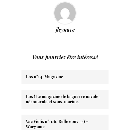
jlsynave
Vous pourriez être intéressé
Los n°14. Magazine.
Los ! Le magazine de la guerre navale,
aéronavale et sous-marine.
Vae Victis n°106. Belle couv’ ;-) –
Wargame