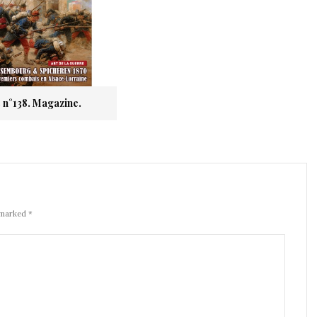
s n°138. Magazine.
 marked *