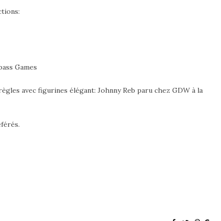
tions:
mpass Games
 règles avec figurines élégant: Johnny Reb paru chez GDW à la
éférés.