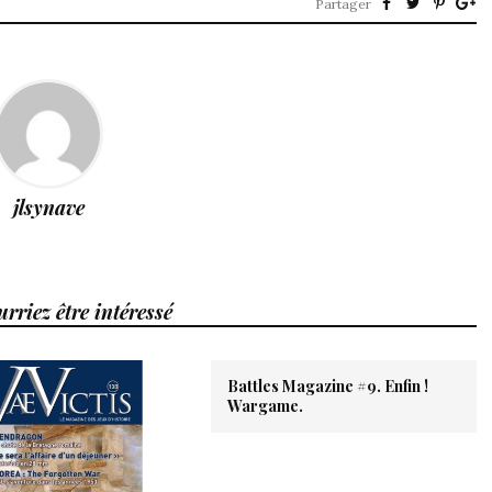
Partager
jlsynave
rriez être intéressé
Battles Magazine #9. Enfin !
Wargame.