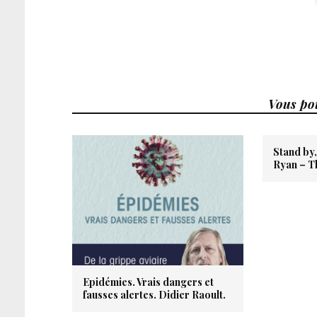
Vous pou
Stand by,
Ryan – Th
Epidémies. Vrais dangers et
fausses alertes. Didier Raoult.