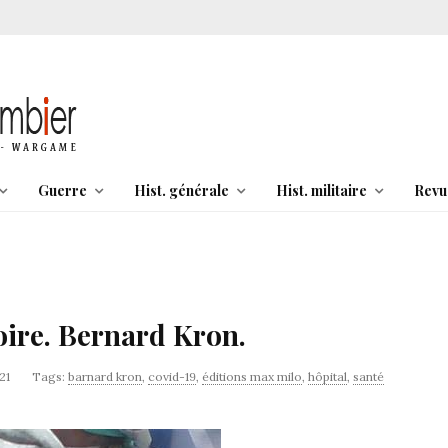
Guerre
Hist. générale
Hist. militaire
Revu
oire. Bernard Kron.
21
Tags:
barnard kron
,
covid-19
,
éditions max milo
,
hôpital
,
santé