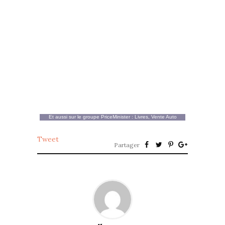
Et aussi sur le groupe
PriceMinister
:
Livres
,
Vente Auto
Tweet
Partager