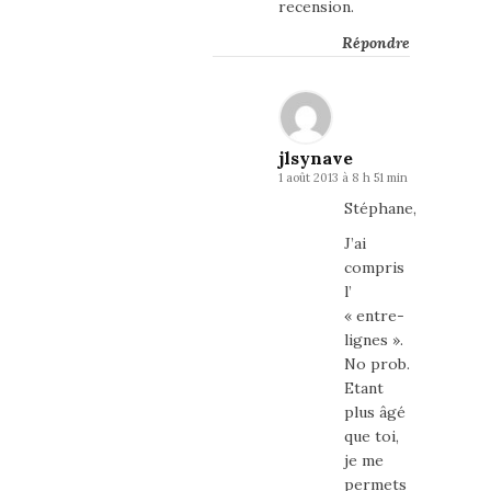
recension.
Répondre
jlsynave
1 août 2013 à 8 h 51 min
Stéphane,
J’ai
compris
l’
« entre-
lignes ».
No prob.
Etant
plus âgé
que toi,
je me
permets