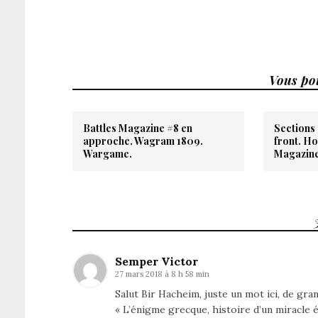
Vous pou
Battles Magazine #8 en
Sections 
approche. Wagram 1809.
front. Ho
Wargame.
Magazine
Semper Victor
27 mars 2018 à 8 h 58 min
Salut Bir Hacheim, juste un mot ici, de gran
« L’énigme grecque, histoire d’un miracle é