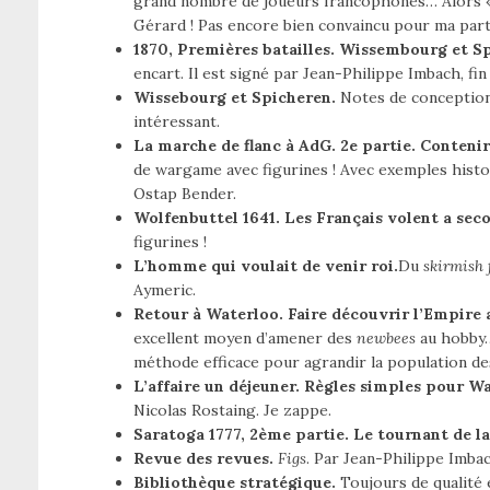
grand nombre de joueurs francophones… Alors « l
Gérard ! Pas encore bien convaincu pour ma part
1870, Premières batailles. Wissembourg et S
encart. Il est signé par Jean-Philippe Imbach, fi
Wissebourg et Spicheren.
Notes de conception
intéressant.
La marche de flanc à AdG. 2e partie. Conten
de wargame avec figurines ! Avec exemples hist
Ostap Bender.
Wolfenbuttel 1641. Les Français volent a sec
figurines !
L’homme qui voulait de venir roi.
Du
skirmish 
Aymeric.
Retour à Waterloo. Faire découvrir l’Empire
excellent moyen d’amener des
newbees
au hobby…
méthode efficace pour agrandir la population des
L’affaire un déjeuner. Règles simples pour W
Nicolas Rostaing. Je zappe.
Saratoga 1777, 2ème partie. Le tournant de la
Revue des revues.
Figs
. Par Jean-Philippe Imbac
Bibliothèque stratégique.
Toujours de qualité 