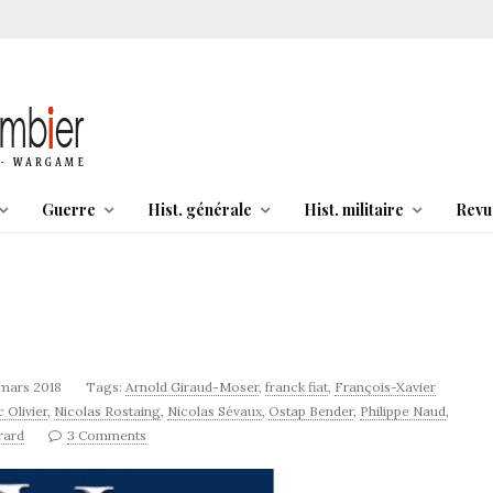
Guerre
Hist. générale
Hist. militaire
Revu
 mars 2018
Tags:
Arnold Giraud-Moser
,
franck fiat
,
François-Xavier
 Olivier
,
Nicolas Rostaing
,
Nicolas Sévaux
,
Ostap Bender
,
Philippe Naud
,
rard
3 Comments