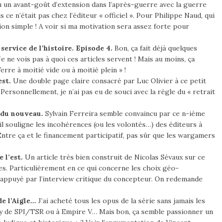
eu un avant-goût d’extension dans l’après-guerre avec la guerre
 ce n’était pas chez l’éditeur « officiel ». Pour Philippe Naud, qui
sion simple ! A voir si ma motivation sera assez forte pour
ervice de l’histoire. Episode 4.
Bon, ça fait déjà quelques
 ne vois pas à quoi ces articles servent ! Mais au moins, ça
rre à moitié vide ou à moitié plein » !
est.
Une double page claire consacré par Luc Olivier à ce petit
. Personnellement, je n’ai pas eu de souci avec la règle du « retrait
 du nouveau.
Sylvain Ferreira semble convaincu par ce n-ième
l souligne les incohérences (ou les volontés…) des éditeurs à
ntre ça et le financement participatif, pas sûr que les wargamers
 l’est.
Un article très bien construit de Nicolas Sévaux sur ce
. Particulièrement en ce qui concerne les choix géo-
n appuyé par l’interview critique du concepteur. On redemande
de l’Aigle…
J’ai acheté tous les opus de la série sans jamais les
tory de SPI/TSR ou à Empire V… Mais bon, ça semble passionner un