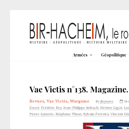
Armées
Géopolitique
Vae Victis n°138. Magazine.
Revues
,
Vae Victis
,
Wargame
By
jlsynave
14
Euzet
,
Frédéric Bey
,
Jean-Philippe Imbach
,
Jérôme Ligot
,
Luc
Pierre Aymeric
,
Stéphane Thion
,
Sylvain Ferreira
,
Vincent Gé