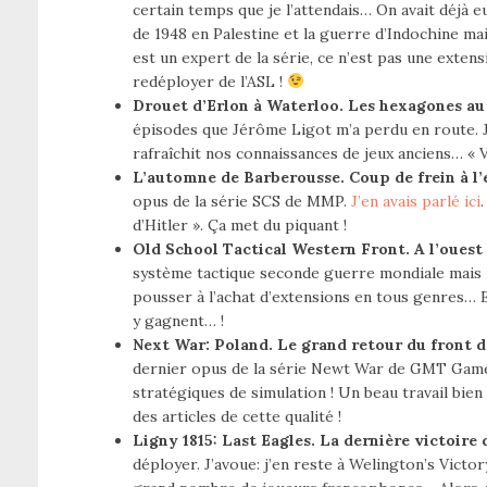
certain temps que je l’attendais… On avait déjà 
de 1948 en Palestine et la guerre d’Indochine mais
est un expert de la série, ce n’est pas une exten
redéployer de l’ASL !
Drouet d’Erlon à Waterloo. Les hexagones au s
épisodes que Jérôme Ligot m’a perdu en route. Je
rafraîchit nos connaissances de jeux anciens… « Ve
L’automne de Barberousse. Coup de frein à l’
opus de la série SCS de MMP.
J’en avais parlé ici
d’Hitler ». Ça met du piquant !
Old School Tactical Western Front. A l’ouest
système tactique seconde guerre mondiale mais i
pousser à l’achat d’extensions en tous genres… E
y gagnent… !
Next War: Poland. Le grand retour du front de
dernier opus de la série Newt War de GMT Games
stratégiques de simulation ! Un beau travail bie
des articles de cette qualité !
Ligny 1815: Last Eagles. La dernière victoire 
déployer. J’avoue: j’en reste à Welington’s Vic