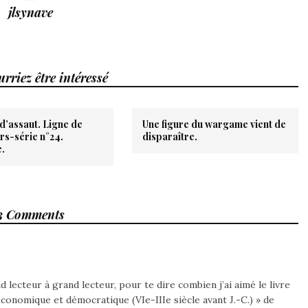
jlsynave
rriez être intéressé
d’assaut. Ligne de
Une figure du wargame vient de
rs-série n°24.
disparaître.
.
3 Comments
d lecteur à grand lecteur, pour te dire combien j’ai aimé le livre
conomique et démocratique (VIe-IIIe siècle avant J.-C.) » de