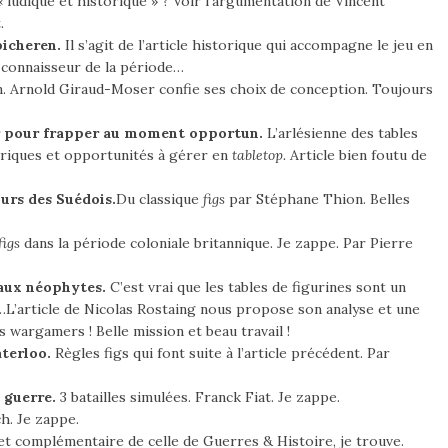
udique et historique » ? Voir l’argumentation de Vincent
.
picheren.
Il s’agit de l’article historique qui accompagne le jeu en
n connaisseur de la période…
. Arnold Giraud-Moser confie ses choix de conception. Toujours
ir pour frapper au moment opportun.
L’arlésienne des tables
oriques et opportunités à gérer en
tabletop.
Article bien foutu de
ours des Suédois.
Du classique
figs
par Stéphane Thion. Belles
figs
dans la période coloniale britannique. Je zappe. Par Pierre
 aux néophytes.
C’est vrai que les tables de figurines sont un
L’article de Nicolas Rostaing nous propose son analyse et une
 wargamers ! Belle mission et beau travail !
aterloo.
Règles figs qui font suite à l’article précédent. Par
 guerre.
3 batailles simulées. Franck Fiat. Je zappe.
h. Je zappe.
et complémentaire de celle de Guerres & Histoire, je trouve.