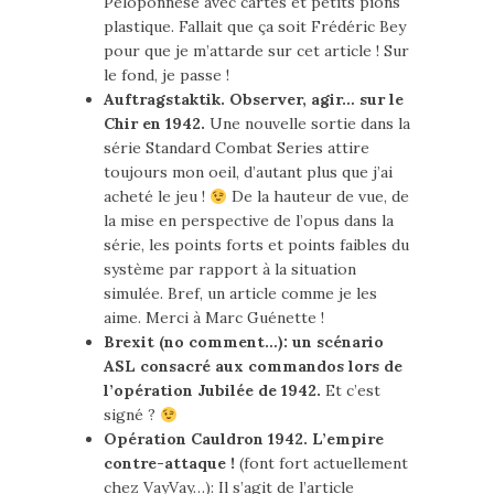
Péloponnèse avec cartes et petits pions
plastique. Fallait que ça soit Frédéric Bey
pour que je m’attarde sur cet article ! Sur
le fond, je passe !
Auftragstaktik. Observer, agir… sur le
Chir en 1942.
Une nouvelle sortie dans la
série Standard Combat Series attire
toujours mon oeil, d’autant plus que j’ai
acheté le jeu !
De la hauteur de vue, de
la mise en perspective de l’opus dans la
série, les points forts et points faibles du
système par rapport à la situation
simulée. Bref, un article comme je les
aime. Merci à Marc Guénette !
Brexit (no comment…): un scénario
ASL consacré aux commandos lors de
l’opération Jubilée de 1942.
Et c’est
signé ?
Opération Cauldron 1942. L’empire
contre-attaque !
(font fort actuellement
chez VayVay…): Il s’agit de l’article