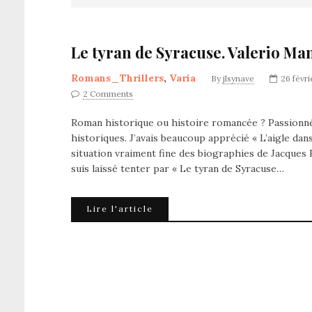
Le tyran de Syracuse. Valerio Man
Romans_Thrillers
,
Varia
By
jlsynave
26 févri
2 Comments
Roman historique ou histoire romancée ? Passionné 
historiques. J’avais beaucoup apprécié « L’aigle dan
situation vraiment fine des biographies de Jacques
suis laissé tenter par « Le tyran de Syracuse…
Lire l'article