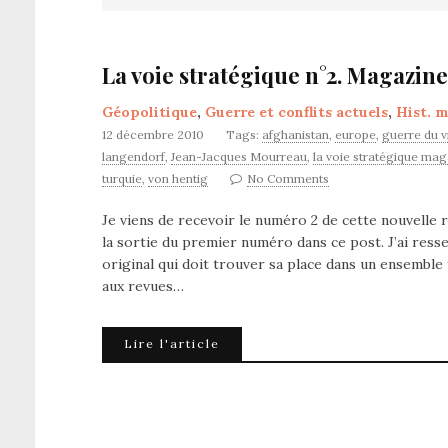
La voie stratégique n°2. Magazine
Géopolitique
,
Guerre et conflits actuels
,
Hist. m
12 décembre 2010
Tags:
afghanistan
,
europe
,
guerre du 
langendorf
,
Jean-Jacques Mourreau
,
la voie stratégique ma
turquie
,
von hentig
No Comments
Je viens de recevoir le numéro 2 de cette nouvelle r
la sortie du premier numéro dans ce post. J’ai res
original qui doit trouver sa place dans un ensemble 
aux revues…
Lire l'article