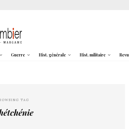
Guerre
Hist. générale
Hist. militaire
Revu
ROWSING TAG
hétchénie