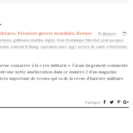
.
ilitaire
,
Première guerre mondiale
,
Revues
By
jlsynave
vietnam
,
guillaume martins
,
ingrie
,
Jean-Dominique Merchet
,
jean-jacques
gazine
,
Laurent Schlang
,
opération sarre
,
rpg7
,
service de santé
,
tchétchénie
,
evue consacrée à la « res militaris ». J’avais largement commenté
senti une nette amélioration dans ce numéro 2 d’un magazine
très important de revues qui va de la revue d’histoire militaire
Partager