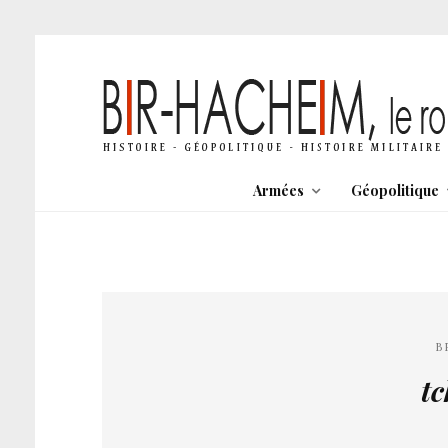
Armées
Géopolitique
B
tc