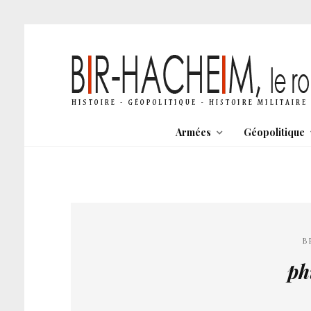
Armées
Géopolitique
B
ph