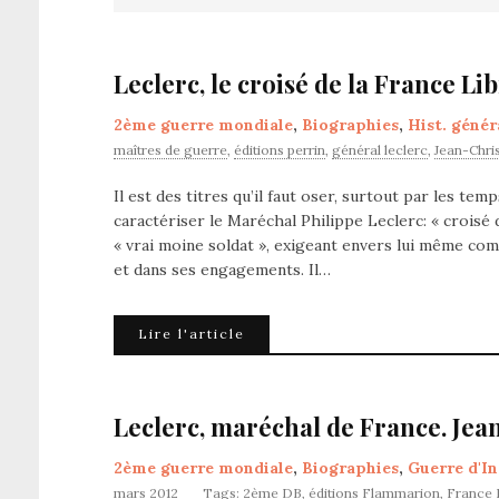
Leclerc, le croisé de la France Li
2ème guerre mondiale
,
Biographies
,
Hist. génér
maîtres de guerre
,
éditions perrin
,
général leclerc
,
Jean-Chri
Il est des titres qu’il faut oser, surtout par les t
caractériser le Maréchal Philippe Leclerc: « croisé d
« vrai moine soldat », exigeant envers lui même co
et dans ses engagements. Il…
Lire l'article
Leclerc, maréchal de France. Je
2ème guerre mondiale
,
Biographies
,
Guerre d'I
mars 2012
Tags:
2ème DB
,
éditions Flammarion
,
France 