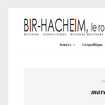
Armées
Géopolitique
B
maré