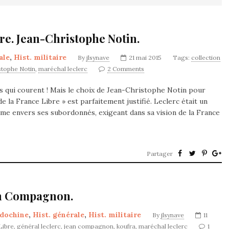
bre. Jean-Christophe Notin.
ale
,
Hist. militaire
By
jlsynave
21 mai 2015
Tags:
collection
stophe Notin
,
maréchal leclerc
2 Comments
emps qui courent ! Mais le choix de Jean-Christophe Notin pour
e la France Libre » est parfaitement justifié. Leclerc était un
mme envers ses subordonnés, exigeant dans sa vision de la France
Partager
an Compagnon.
ndochine
,
Hist. générale
,
Hist. militaire
By
jlsynave
11
Libre
,
général leclerc
,
jean compagnon
,
koufra
,
maréchal leclerc
1