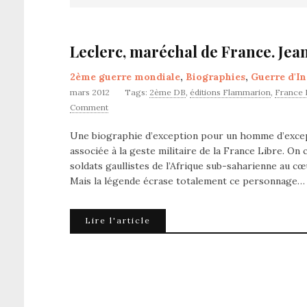
Leclerc, maréchal de France. Je
2ème guerre mondiale
,
Biographies
,
Guerre d'I
mars 2012
Tags:
2ème DB
,
éditions Flammarion
,
France 
Comment
Une biographie d’exception pour un homme d’except
associée à la geste militaire de la France Libre. On
soldats gaullistes de l’Afrique sub-saharienne au cœu
Mais la légende écrase totalement ce personnage…
Lire l'article