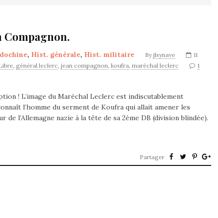
an Compagnon.
ndochine
,
Hist. générale
,
Hist. militaire
By
jlsynave
11
Libre
,
général leclerc
,
jean compagnon
,
koufra
,
maréchal leclerc
1
ion ! L’image du Maréchal Leclerc est indiscutablement
 connaît l’homme du serment de Koufra qui allait amener les
r de l’Allemagne nazie à la tête de sa 2ème DB (division blindée).
Partager