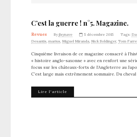
C’est la guerre ! n°5. Magazine.
Revues
By
jlsynave
5 décembre 2015
Tags:
Da
Desantis
,
marius
,
Miguel Miranda
,
Nick Soldinger
,
Tom Farrel
Cinquième livraison de ce magazine consacré à l’hist
« histoire anglo-saxonne » avec en renfort une séri
focus sur les châteaux-forts de l’Angleterre au Jap
C’est large mais extrêmement sommaire. Du cheval
Lire l'article