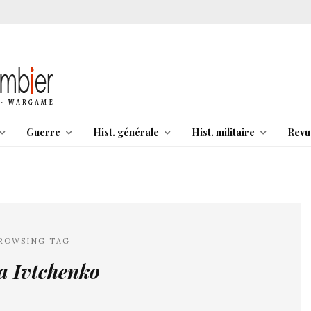
Guerre
Hist. générale
Hist. militaire
Revu
ROWSING TAG
a Ivtchenko