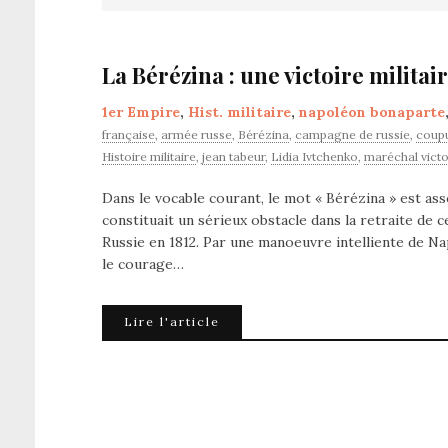
La Bérézina : une victoire militair
1er Empire
,
Hist. militaire
,
napoléon bonaparte
française
,
armée russe
,
Bérézina
,
campagne de russie
,
coup
Histoire militaire
,
jean tabeur
,
Lidia Ivtchenko
,
maréchal victo
Dans le vocable courant, le mot « Bérézina » est ass
constituait un sérieux obstacle dans la retraite de 
Russie en 1812. Par une manoeuvre intelliente de N
le courage…
Lire l'article