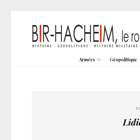
Armées
Géopolitique
B
Lidi