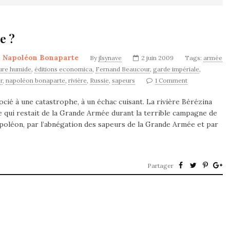
e ?
,
Napoléon Bonaparte
By
jlsynave
2 juin 2009
Tags:
armée
ure humide
,
éditions economica
,
Fernand Beaucour
,
garde impériale
,
r
,
napoléon bonaparte
,
rivière
,
Russie
,
sapeurs
1 Comment
ocié à une catastrophe, à un échac cuisant. La rivière Bérézina
ce qui restait de la Grande Armée durant la terrible campagne de
apoléon, par l’abnégation des sapeurs de la Grande Armée et par
Partager