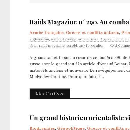
Raids Magazine n° 290. Au combat
Armée française
,
Guerre et conflits actuels
,
Pro
afghanistan
,
armée italienne
,
armée russe
,
Arnaud Beinat
,
ca
liban
,
raids magazine
,
surobi
,
task force altor
2 Comme
Afghanistan et Liban au cœur de ce numéro 290 de R
russe sort le grand jeu. Un article d’Arnaud Beinat
matériels anciens et nouveaux. Le ré-équipement d
Medvedev-Poutine. Pour quoi faire ?…
Lire l'article
Un grand historien orientaliste v
Biographies
,
Géopolitique
,
Guerre et conflits ac