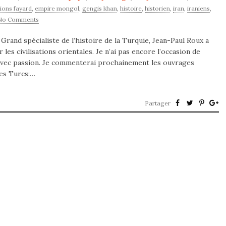
tions fayard
,
empire mongol
,
gengis khan
,
histoire
,
historien
,
iran
,
iraniens
,
No Comments
 Grand spécialiste de l’histoire de la Turquie, Jean-Paul Roux a
es civilisations orientales. Je n’ai pas encore l’occasion de
avec passion. Je commenterai prochainement les ouvrages
des Turcs:…
Partager