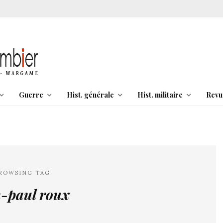
Guerre
Hist. générale
Hist. militaire
Revu
ROWSING TAG
n-paul roux