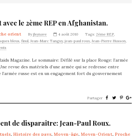
 avec le 2ème REP en Afghanistan.
che orient
By
jlsynave
4 août 2010
Tags:
2ème REP
,
sques bleus
,
finul
,
Jean-Marc Tanguy
,
jean-paul roux
,
Jean-Pierre Husson
,
nts
aids Magazine. Le sommaire: Défilé sur la place Rouge: l’armée
. Une revue des matériels d’une armée qui se redresse entre
e l’armée russe est en un engagement fort du gouvernement
Partager
ient de disparaître: Jean-Paul Roux.
tuels
,
Histoire des pays
,
Moyen-âge
,
Moyen-Orient
,
Proche