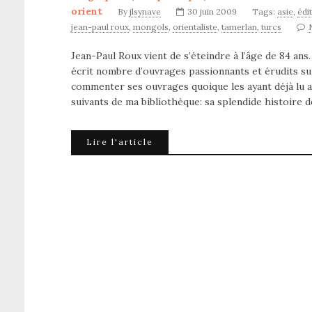
orient
By
jlsynave
30 juin 2009
Tags:
asie
,
édi
jean-paul roux
,
mongols
,
orientaliste
,
tamerlan
,
turcs
Jean-Paul Roux vient de s’éteindre à l’âge de 84 ans.
écrit nombre d’ouvrages passionnants et érudits sur l
commenter ses ouvrages quoique les ayant déjà lu 
suivants de ma bibliothèque: sa splendide histoire 
Lire l'article