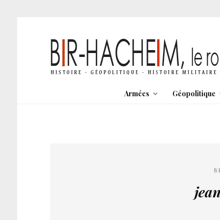
Armées
Géopolitique
B
jea