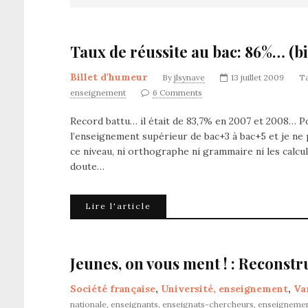
Taux de réussite au bac: 86%… (b
Billet d'humeur
By
jlsynave
13 juillet 2009
T
enseignement
6 Comments
Record battu… il était de 83,7% en 2007 et 2008… Po
l’enseignement supérieur de bac+3 à bac+5 et je ne
ce niveau, ni orthographe ni grammaire ni les calculs
doute…
Lire l'article
Jeunes, on vous ment ! : Reconstr
Société française
,
Université, enseignement
,
Va
nationale
,
enseignants
,
enseignats-chercheurs
,
enseigneme