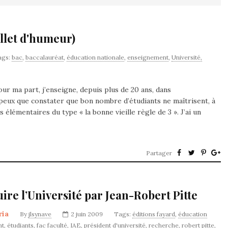
illet d'humeur)
ags:
bac
,
baccalauréat
,
éducation nationale
,
enseignement
,
Université,
ur ma part, j’enseigne, depuis plus de 20 ans, dans
 peux que constater que bon nombre d’étudiants ne maîtrisent, à
 élémentaires du type « la bonne vieille règle de 3 ». J’ai un
Partager
uire l’Université par Jean-Robert Pitte
ria
By
jlsynave
2 juin 2009
Tags:
éditions fayard
,
éducation
nt
,
étudiants
,
fac faculté
,
IAE
,
président d'université
,
recherche
,
robert pitte
,