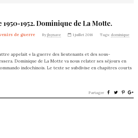
ne 1950-1952. Dominique de La Motte.
enirs de guerre
By
jlsynave
1 juillet 2016
Tags:
dominique
tre appelait « la guerre des lieutenants et des sous-
éressera. Dominique de La Motte va nous relater ses séjours en
n commando indochinois. Le texte se subdivise en chapitres courts
Partager