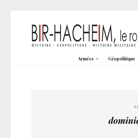
Armées
Géopolitique
B
dominiq