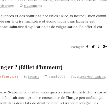
mai 2009
Tags:
crise économique
,
crise financière
,
Economie
,
économie
sub primes
6 Comments
équences et des solutions possibles ! Nicolas Bouzou, bien connu
de sur la crise financière et économique dans laquelle est
ouci salutaire d’explication et de vulgarisation. En effet, il est
Partager
anger ? (Billet d'humeur)
e française
By
jlsynave
9 avril 2009
Tags:
crise économique
,
eprise Scapa de connaître les séquestrations de chefs d’entreprise
es, il faudrait aussi prendre conscience de l’image peu amène que
ement dans des états de droit comme la Grande Bretagne, les