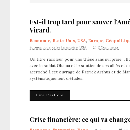
Est-il trop tard pour sauver l'Am
Virard.
Economie
,
Etats-Unis, USA
,
Europe
,
Géopolitiq
économique
,
crise financière
,
USA
2 Comments
Un titre racoleur pour une thèse sans surprise… Bon
avec le soldat Obama et le soutien de ses alliés et de
accroché à cet ouvrage de Patrick Arthus et de Ma
systématiquement d’études…
Lire l'article
Crise financière: ce qui va chan