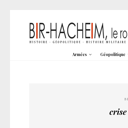
Armées
Géopolitique
B
cris