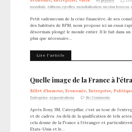
Economie
,
Entreprise
,
Varia
By
jlsynave
23 
mondiale
,
éditions eyrolles
,
mondialisation
,
nicolas bouzou
,
Petit vademecum de la crise financière, de ses cons
des habitués de BFM, nous propose ici un essai rapi
désormais plongé le monde entier. Il le fait dans un s
plus que nécessaire…
Lire l'article
Quelle image de la France à l'étr
Billet d'humeur
,
Economie
,
Entreprise
,
Politiqu
Entreprise
,
séquestrations
No Comments
Après Sony, 3M, Caterpillar, c’est au tour de l’entr
et de cadres. Au delà de la qualification de tels act
cela donne de la France à l’étranger et particulièr
Etats-Unis et le…