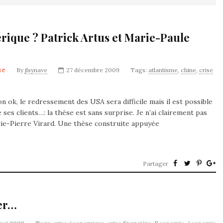
érique ? Patrick Artus et Marie-Paule
ue
By
jlsynave
27 décembre 2009
Tags:
atlantisme
,
chine
,
crise
 ok, le redressement des USA sera difficile mais il est possible
 ses clients…: la thèse est sans surprise. Je n’ai clairement pas
rie-Pierre Virard. Une thèse construite appuyée
Partager
ger…