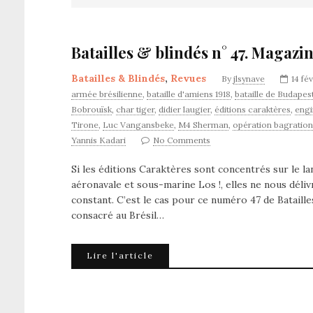
Batailles & blindés n° 47. Magazin
Batailles & Blindés
,
Revues
By
jlsynave
14 fé
armée brésilienne
,
bataille d'amiens 1918
,
bataille de Budapes
Bobrouïsk
,
char tiger
,
didier laugier
,
éditions caraktères
,
engi
Tirone
,
Luc Vangansbeke
,
M4 Sherman
,
opération bagration
Yannis Kadari
No Comments
Si les éditions Caraktères sont concentrés sur le l
aéronavale et sous-marine Los !, elles ne nous déli
constant. C’est le cas pour ce numéro 47 de Batail
consacré au Brésil…
Lire l'article