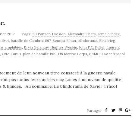
e.
vrier 2012
Tags:
20.Panzer-Division
,
Alexandre Thers
,
arme blindée
,
t 1944
,
bataille de Cambrai 1917
,
Benoist Bihan
,
blindorama
,
Blitzkrieg
,
ns amphibies
,
Ervin Galàntay
,
Hughes Wenkin
,
John F.C. Fuller
,
Laurent
,
Otto Carius
,
plan de bataille 1919
,
US Marine Corps
,
USMC
,
Xavier Tracol
,
ancement de leur nouveau titre consacré à la guerre navale,
vrent pas moins leurs autres magazines à un niveau de qualité
les & blindés. Au sommaire: Le blindorama de Xavier Tracol
Partager