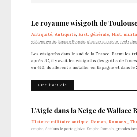
Le royaume wisigoth de Toulouse.
Antiquité
,
Antiquité
,
Hist. générale
,
Hist. milita
éditions perrin
,
Empire Romain
,
grandes invasions
,
joël schm
Les wisigoths dans le sud de la France. Parmi les t
après JC, il y avait les wisigoths (les goths de l’ou
en 410, ils allèrent s’installer en Espagne et dans 
Lire l'article
L’Aigle dans la Neige de Wallace
Histoire militaire antique
,
Roman
,
Romans_Thri
empire
,
éditions le porte glaive
,
Empire Romain
,
grandes inv