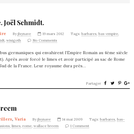
 Joël Schmidt.
ire
By
jlsynave
19 mars 2012
Tags:
barbares
,
bas-empire
,
idt
,
wisigoth
No Comments
ribus germaniques qui envahirent l’Empire Romain au 4ème siècle
est). Après avoir forcé le limes et avoir participé au sac de Rome
le Sud de la France. Leur royaume dura près…
Partager
 Breem
llers
,
Varia
By
jlsynave
14 mai 2009
Tags:
barbares
,
bas-
asions
,
limes
,
rome
,
wallace breem
1 Comment