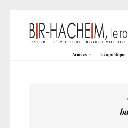
Armées
Géopolitique
B
b