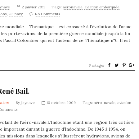
synave
2 janvier 2011
Tags:
aéronavale
,
aviation embarquée
,
ions
,
US navy
No Comments
e mondiale – Thématique – est consacré à l’évolution de l’arme
es porte-avions, de la première guerre mondiale jusqu’à la fin
s Pascal Colombier qui est l’auteur de ce Thématique n°6. Il est
Partager
René Bail.
taire
By
jlsynave
10 octobre 2009
Tags:
aéro-navale
,
aviation
Comments
volant de l’aéro-navale.L’Indochine étant une région très côtière,
ôle important durant la guerre d’Indochine. De 1945 à 1954, on
es missions dans lesquelles s’illustrèrent hydravions, avions de