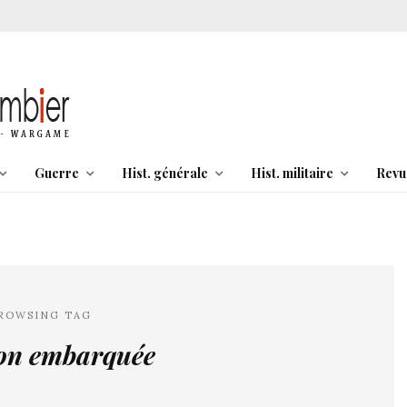
Guerre
Hist. générale
Hist. militaire
Revu
ROWSING TAG
ion embarquée