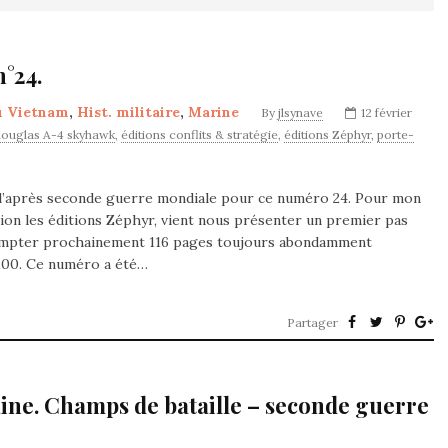
°24.
u Vietnam
,
Hist. militaire
,
Marine
By
jlsynave
12 février
douglas A-4 skyhawk
,
éditions conflits & stratégie
,
éditions Zéphyr
,
porte-
s l’après seconde guerre mondiale pour ce numéro 24. Pour mon
ation les éditions Zéphyr, vient nous présenter un premier pas
 compter prochainement 116 pages toujours abondamment
»100. Ce numéro a été…
Partager
ne. Champs de bataille – seconde guerre