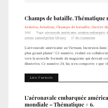
Champs de bataille. Thématique n
Armées
,
Aviation
,
Champs de bataille
,
Guerre d
2012
Tags:
aéronavale américaine
,
aviation embarquée
,
avions
,
samuel prétat
,
US navy
No Comments
L’aéronavale américaine au Vietnam. Incursion dan
plus grand plaisir ! Ce numéro, réalisé en collabor
vers la nouvelle formule du magazine qui devrait
illustrées. Ce numéro 24, lui, n’en comporte « que 
Lire l'article
L'aéronavale embarquée américai
mondiale – Thématique # 6.