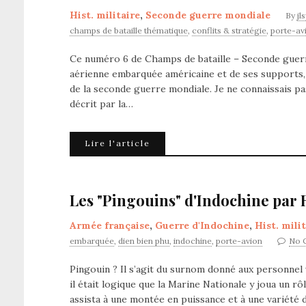
Hist. militaire
,
Seconde guerre mondiale
By
jl
champs de bataille thématique
,
conflits & stratégie
,
porte-av
Ce numéro 6 de Champs de bataille – Seconde guerr
aérienne embarquée américaine et de ses supports, l
de la seconde guerre mondiale. Je ne connaissais pa
décrit par la…
Lire l'article
Les "Pingouins" d'Indochine par 
Armée française
,
Guerre d'Indochine
,
Hist. mili
embarquée
,
dien bien phu
,
indochine
,
porte-avion
No 
Pingouin ? Il s’agit du surnom donné aux personnel 
il était logique que la Marine Nationale y joua un r
assista à une montée en puissance et à une variété d