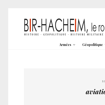
Armées
Géopolitique
B
aviat