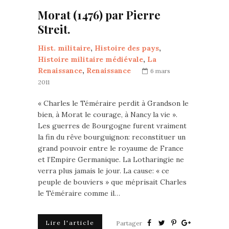
Morat (1476) par Pierre
Streit.
Hist. militaire
,
Histoire des pays
,
Histoire militaire médiévale
,
La
Renaissance
,
Renaissance
6 mars
2011
« Charles le Téméraire perdit à Grandson le
bien, à Morat le courage, à Nancy la vie ».
Les guerres de Bourgogne furent vraiment
la fin du rêve bourguignon: reconstituer un
grand pouvoir entre le royaume de France
et l’Empire Germanique. La Lotharingie ne
verra plus jamais le jour. La cause: « ce
peuple de bouviers » que méprisait Charles
le Téméraire comme il…
Lire l'article
Partager