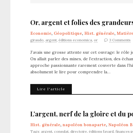
Or, argent et folies des grandeur
Economie
,
Géopolitique
,
Hist. générale
,
Matièr
giraudo
,
argent
,
éditions economica
,
or
3 Comments
J’avais une grosse attente sur cet ouvrage: le rôle jo
On allait parler des mines, de l’extraction, des éch
approche passionnante rarement couverte dans l’histo
absolument le lire pour comprendre la…
Lire l'article
L’argent, nerf de la gloire et du 
Hist. générale
,
napoléon bonaparte
,
Napoléon B
Tags:
argent
,
consulat
,
directoire
,
éditions fayard
,
finances p