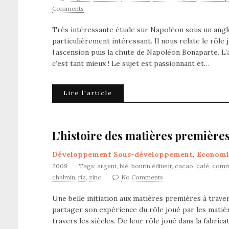
Comments
Très intéressante étude sur Napoléon sous un angl
particulièrement intéressant. Il nous relate le rôle
l’ascension puis la chute de Napoléon Bonaparte. L
c’est tant mieux ! Le sujet est passionnant et…
Lire l'article
L’histoire des matières premières:
Développement Sous-développement
,
Economi
2009
Tags:
argent
,
blé
,
bourin éditeur
,
cacao
,
café
,
comm
chalmin
,
riz
,
zinc
No Comments
Une belle initiation aux matières premières à trave
partager son expérience du rôle joué par les matiè
travers les siècles. De leur rôle joué dans la fabric