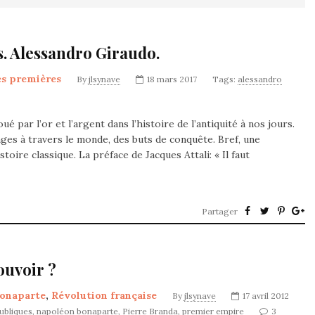
s. Alessandro Giraudo.
es premières
By
jlsynave
18 mars 2017
Tags:
alessandro
ué par l’or et l’argent dans l’histoire de l’antiquité à nos jours.
anges à travers le monde, des buts de conquête. Bref, une
ire classique. La préface de Jacques Attali: « Il faut
Partager
pouvoir ?
onaparte
,
Révolution française
By
jlsynave
17 avril 2012
ubliques
,
napoléon bonaparte
,
Pierre Branda
,
premier empire
3