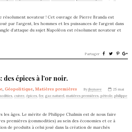
e résolument novateur ! Cet ouvrage de Pierre Branda est
 joué par l’argent, les hommes et les puissances de l’argent dans
’angle d’attaque du sujet Napoléon est résolument novateur et
Partager
 des épices à l’or noir.
e
,
Géopolitique
,
Matières premières
By
jlsynave
25 mai
odities
,
cuivre
,
épices
,
fer
,
gaz naturel
,
matières premières
,
pétrole
,
philippe
rs les âges. Le mérite de Philippe Chalmin est de nous faire
res premières (commodities) au sein des économies et ce à
ation de produits à celui joué dans la création de marchés