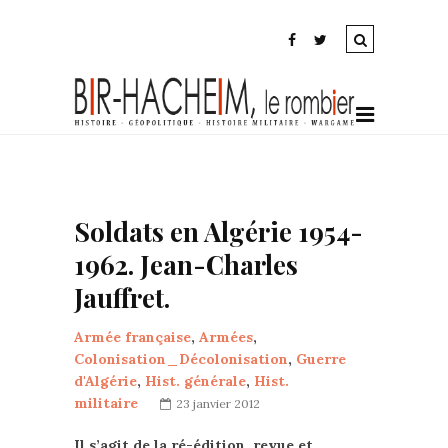
Soldats en Algérie 1954-
1962. Jean-Charles
Jauffret.
Armée française
,
Armées
,
Colonisation_Décolonisation
,
Guerre
d'Algérie
,
Hist. générale
,
Hist.
militaire
23 janvier 2012
Il s’agit de la ré-édition, revue et