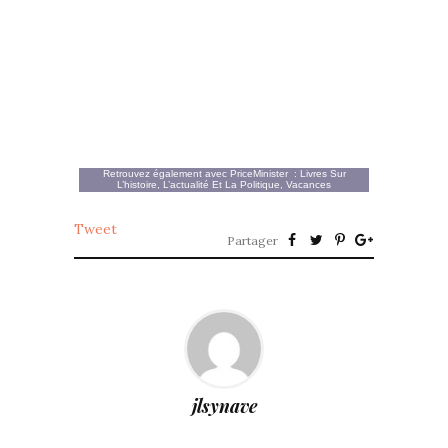
Retrouvez également avec
PriceMinister
:
Livres Sur
L’histoire, L’actualité Et La Politique
,
Vacances
Tweet
Partager
jlsynave