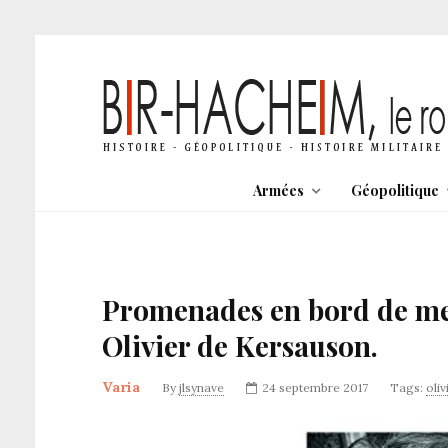
Armées
Géopolitique
Promenades en bord de me
Olivier de Kersauson.
Varia
By
jlsynave
24 septembre 2017
Tags:
oli