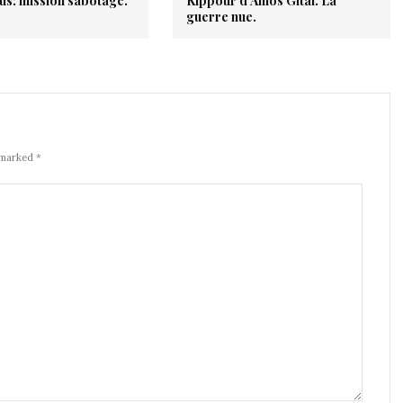
s: mission sabotage.
Kippour d’Amos Gitai. La
guerre nue.
 marked *