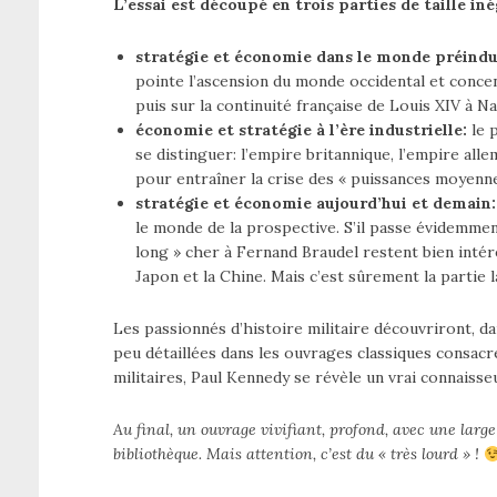
L’essai est découpé en trois parties de taille iné
stratégie et économie dans le monde préindu
pointe l’ascension du monde occidental et conc
puis sur la continuité française de Louis XIV à N
économie et stratégie à l’ère industrielle:
le p
se distinguer: l’empire britannique, l’empire all
pour entraîner la crise des « puissances moyenn
stratégie et économie aujourd’hui et demain:
le monde de la prospective. S’il passe évidemmen
long » cher à Fernand Braudel restent bien intér
Japon et la Chine. Mais c’est sûrement la partie l
Les passionnés d’histoire militaire découvriront, d
peu détaillées dans les ouvrages classiques consacrés 
militaires, Paul Kennedy se révèle un vrai connaisseu
Au final, un ouvrage vivifiant, profond, avec une large
bibliothèque. Mais attention, c’est du « très lourd » !