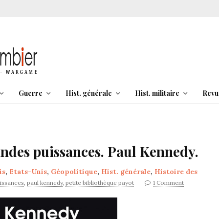
Guerre
Hist. générale
Hist. militaire
Revu
andes puissances. Paul Kennedy.
is
,
Etats-Unis
,
Géopolitique
,
Hist. générale
,
Histoire des
issances
,
paul kennedy
,
petite bibliothèque payot
1 Comment