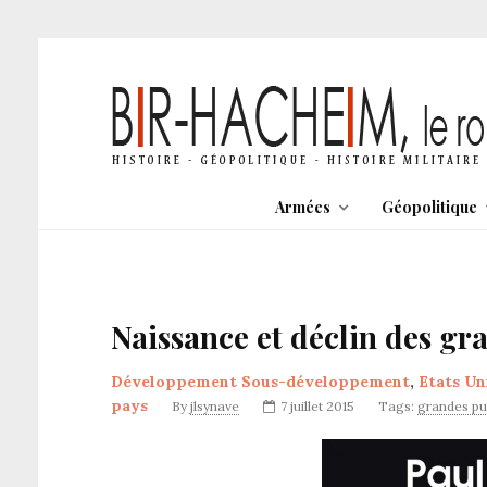
Armées
Géopolitique
Naissance et déclin des gr
Développement Sous-développement
,
Etats Un
pays
By
jlsynave
7 juillet 2015
Tags:
grandes pu