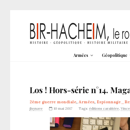
Armées
Géopolitique
Los ! Hors-série n°14. Mag
2ème guerre mondiale
,
Armées
,
Espionnage_Re
jlsynave
10 mai 2017
Tags:
éditions caraktère
,
Vince