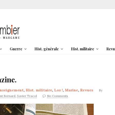
Guerre
Hist. générale
Hist. militaire
Revu
azine.
nseignement
,
Hist. militaire
,
Los !
,
Marine
,
Revues
By
nt Bernard
,
Xavier Tracol
No Comments