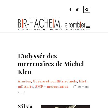
L’odyssée des
mercenaires de Michel
Klen
Armées
,
Guerre et conflits actuels
,
Hist.
militaire
,
SMP - mercenariat
20 mars
2009
S’il y a