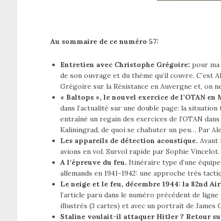
Au sommaire de ce numéro 57:
Entretien avec Christophe Grégoire:
pour ma p
de son ouvrage et du thème qu’il couvre. C’est A
Grégoire sur la Résistance en Auvergne et, on ne 
« Baltops », le nouvel exercice de l’OTAN en 
dans l’actualité sur une double page: la situatio
entraîné un regain des exercices de l’OTAN dans 
Kaliningrad, de quoi se chahuter un peu… Par Al
Les appareils de détection acoustique.
Avant l
avions en vol. Survol rapide par Sophie Vincelot
A l’épreuve du feu.
Itinéraire type d’une équip
allemands en 1941-1942: une approche très tacti
Le neige et le feu, décembre 1944: la 82nd Ai
l’article paru dans le numéro précédent de lign
illustrés (3 cartes) et avec un portrait de James 
Staline voulait-il attaquer Hitler ? Retour 