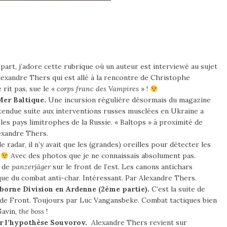
art, j’adore cette rubrique où un auteur est interviewé au sujet
lexandre Thers qui est allé à la rencontre de Christophe
rit pas, sue le «
corps franc des Vampires
» !
Mer Baltique.
Une incursion régulière désormais du magazine
n tendue suite aux interventions russes musclées en Ukraine a
les pays limitrophes de la Russie. « Baltops » à proximité de
exandre Thers.
e radar, il n’y avait que les (grandes) oreilles pour détecter les
.
Avec des photos que je ne connaissais absolument pas.
e de
panzerjäger
sur le front de l’est. Les canons antichars
que du combat anti-char. Intéressant. Par Alexandre Thers.
rborne Division en Ardenne (2ème partie).
C’est la suite de
e de Front. Toujours par Luc Vangansbeke. Combat tactiques bien
Gavin,
the boss
!
sur l’hypothèse Souvorov.
Alexandre Thers revient sur