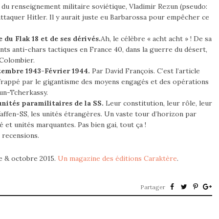
 du renseignement militaire soviétique, Vladimir Rezun (pseudo:
ttaquer Hitler. Il y aurait juste eu Barbarossa pour empêcher ce
e du Flak 18 et de ses dérivés.
Ah, le célèbre « acht acht » ! De sa
ts anti-chars tactiques en France 40, dans la guerre du désert,
 Colombier.
ptembre 1943-Février 1944.
Par David François. C’est l’article
 frappé par le gigantisme des moyens engagés et des opérations
sun-Tcherkassy.
nités paramilitaires de la SS.
Leur constitution, leur rôle, leur
ffen-SS, les unités étrangères. Un vaste tour d’horizon par
 et unités marquantes. Pas bien gai, tout ça !
 recensions.
e & octobre 2015.
Un magazine des éditions Caraktère
.
Partager