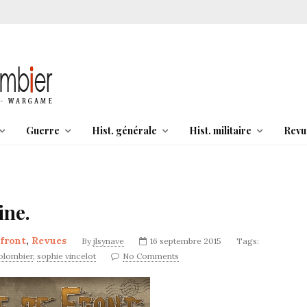
Guerre
Hist. générale
Hist. militaire
Revu
ine.
 front
,
Revues
By
jlsynave
16 septembre 2015
Tags:
olombier
,
sophie vincelot
No Comments