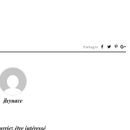
Partager
jlsynave
rriez être intéressé