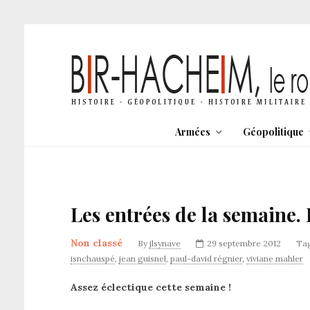
Armées
Géopolitique
Les entrées de la semaine. 
Non classé
By
jlsynave
29 septembre 2012
Ta
isnchauspé
,
jean guisnel
,
paul-david régnier
,
viviane mahler
Assez éclectique cette semaine !