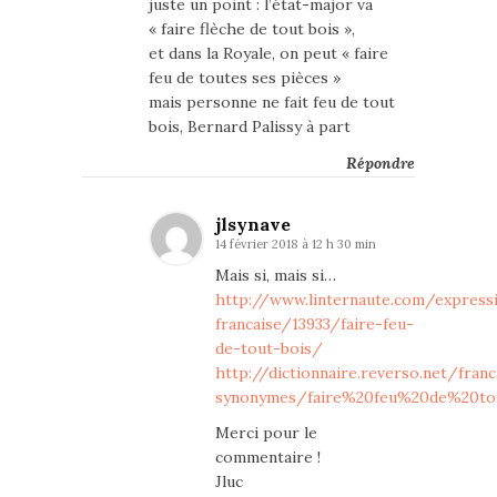
juste un point : l’état-major va
« faire flèche de tout bois »,
et dans la Royale, on peut « faire
feu de toutes ses pièces »
mais personne ne fait feu de tout
bois, Bernard Palissy à part
Répondre
jlsynave
14 février 2018 à 12 h 30 min
Mais si, mais si…
http://www.linternaute.com/express
francaise/13933/faire-feu-
de-tout-bois/
http://dictionnaire.reverso.net/franc
synonymes/faire%20feu%20de%20to
Merci pour le
commentaire !
Jluc