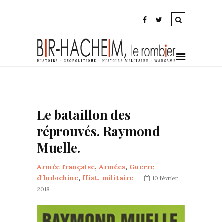
Le bataillon des
réprouvés. Raymond
Muelle.
Armée française
,
Armées
,
Guerre
d'Indochine
,
Hist. militaire
10 février
2018